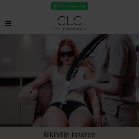
Ga
naar
inhoud
Bikinilijn laseren