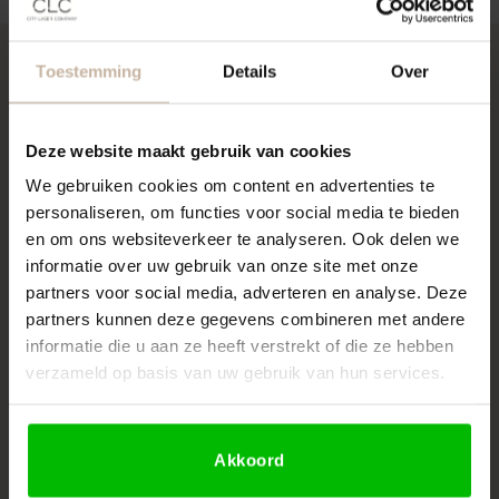
Toestemming
Details
Over
Zo ziet een laserbehandeling bij City Laser
Company eruit
Deze website maakt gebruik van cookies
Een laserbehandeling bij City Laser Company ziet er als
volgt uit.
We gebruiken cookies om content en advertenties te
personaliseren, om functies voor social media te bieden
Gratis intake.
en om ons websiteverkeer te analyseren. Ook delen we
De laserbehandeling voor de bikinilijn begint met een
informatie over uw gebruik van onze site met onze
vrijblijvende intake op onze locatie in Groningen of
partners voor social media, adverteren en analyse. Deze
partners kunnen deze gegevens combineren met andere
Leeuwarden. Tijdens dit consult nemen onze specialisten
informatie die u aan ze heeft verstrekt of die ze hebben
uitgebreid de tijd om uit te leggen wat het laseren van de
verzameld op basis van uw gebruik van hun services.
bikinilijn precies inhoudt, hoe de behandeling verloopt en welk
resultaat je kan verwachten.
Daarna analyseren we jouw huid- en haartype. Op basis
Akkoord
van deze analyse stellen we een persoonlijk