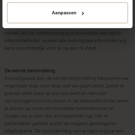
behandelplan op dat volledig is afgestemd op jouw
huidconditie, situatie en wensen. Zo werken we gericht en
Aanpassen
zorgvuldig toe naar het gewenste resultaat. Uiteraard is
er tijdens het gesprek volop gelegenheid om vragen te
stellen. Na de intake ontvang je bovendien een extra
informatiefolder, waarin alle belangrijke informatie nog
eens overzichtelijk voor je op een rij staat.
De eerste behandeling
.
Voorafgaand aan de eerste behandeling bespreken we
nogmaals stap voor stap wat we gaan doen, zodat je
precies weet waar je aan toe bent en niet voor
verrassingen komt te staan. In de behandelruimte neem
je plaats op onze comfortabele behandelstoel en
zorgen wij ervoor dat je ontspannen ligt. Het te
behandelen gebied wordt vervolgens gereinigd en
afgebakend. Ter bescherming van je ogen krijg je een