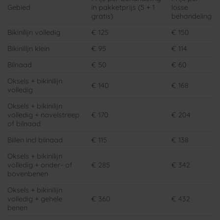
Gebied
in pakketprijs (5 + 1
losse
gratis)
behandeling
Bikinilijn volledig
€ 125
€ 150
Bikinilijn klein
€ 95
€ 114
Bilnaad
€ 50
€ 60
Oksels + bikinilijn
€ 140
€ 168
volledig
Oksels + bikinilijn
volledig + navelstreep
€ 170
€ 204
of bilnaad
Billen incl bilnaad
€ 115
€ 138
Oksels + bikinilijn
volledig + onder- of
€ 285
€ 342
bovenbenen
Oksels + bikinilijn
volledig + gehele
€ 360
€ 432
benen