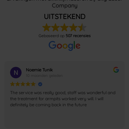
Company
UITSTEKEND
Gebaseerd op
507 recensies
R Hashimi
10 maanden geleden
23 oktober 2025 was mijn eerste pigment leaser
behandeling + intakegesprek en ik voelde meteen op
me gemak zeer deskundig specialist als duidelijk en
kundig uitgelegd mooi netjes salon ik kijk vooruit na
mijn volgende sessie ik kan niet wachten bedankt
Lees verder
Jacquelien en tot de volgende keer 🥰