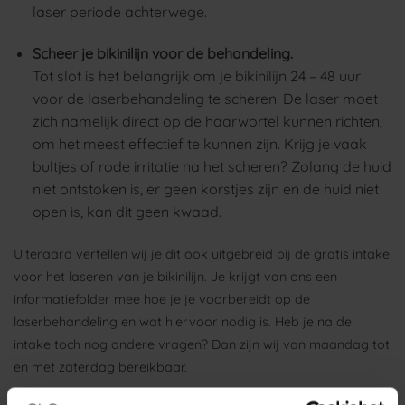
laser periode achterwege.
Scheer je bikinilijn voor de behandeling.
Tot slot is het belangrijk om je bikinilijn 24 – 48 uur
voor de laserbehandeling te scheren. De laser moet
zich namelijk direct op de haarwortel kunnen richten,
om het meest effectief te kunnen zijn. Krijg je vaak
bultjes of rode irritatie na het scheren? Zolang de huid
niet ontstoken is, er geen korstjes zijn en de huid niet
open is, kan dit geen kwaad.
Uiteraard vertellen wij je dit ook uitgebreid bij de gratis intake
voor het laseren van je bikinilijn. Je krijgt van ons een
informatiefolder mee hoe je je voorbereidt op de
laserbehandeling en wat hiervoor nodig is. Heb je na de
intake toch nog andere vragen? Dan zijn wij van maandag tot
en met zaterdag bereikbaar.