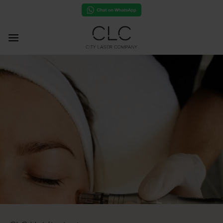
Ga
naar
inhoud