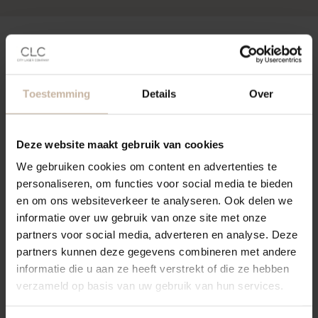
Boek het CLC huidtraject
Toestemming
Details
Over
Wil jij werken aan een gezonde, vernieuwde
huid?
Deze website maakt gebruik van cookies
Boek direct jouw afspraak om het
We gebruiken cookies om content en advertenties te
huidtraject van 5 behandelingen te starten!
personaliseren, om functies voor social media te bieden
en om ons websiteverkeer te analyseren. Ook delen we
Plan mijn afspraak in
informatie over uw gebruik van onze site met onze
partners voor social media, adverteren en analyse. Deze
partners kunnen deze gegevens combineren met andere
informatie die u aan ze heeft verstrekt of die ze hebben
verzameld op basis van uw gebruik van hun services.