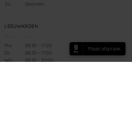
Zo:
Gesloten
LEEUWARDEN
Ma:
08:30 - 17:00
Di:
08:30 - 17:00
Wo:
08:30 - 20:00
Do:
08:30 - 20:00
Vr:
08:30 - 17:00
Za:
08:30 - 17:00
Zo:
Gesloten
ALGEMENE VOORWAARDEN
PRIVACY POLICY
DISCLAIMER