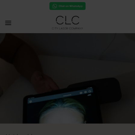
Ga
naar
inhoud