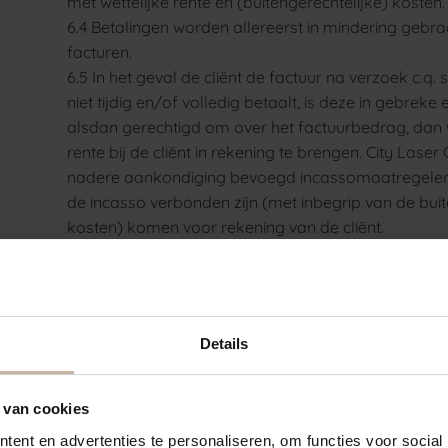
met wettelijke rente en (buitengerechtelijke) kosten.
6.4 Betalingen worden allereerst in mindering geb
facturen.
6.5 In het geval de cliënt de factuur na verzoek c
niet tijdig en/of volledig betaalt, is deze in gebrek
alsdan gerechtigd om over het factuurbedrag, dan w
rente bij de cliënt in rekening te brengen. City La
nadere aankondiging bevoegd incassomaatregelen 
de incasso verbonden zijn (met inbegrip van de buit
kosten) komen voor rekening van de cliënt.
6.6 Bij betalingsachterstand is City Laser Compan
te schorten of deze slechts te verrichten tegen direc
6.7 De betalingsverplichting wordt niet opgeschort d
Laser Company indient over de factuur en/of de be
Details
instemt met de opschorting van de betalingsverplich
6.8 De betalingsverplichting vervalt niet als de clie
 van cookies
7 Annulering
ent en advertenties te personaliseren, om functies voor social
7.1 In het geval de cliënt verhinderd is voor een afspra