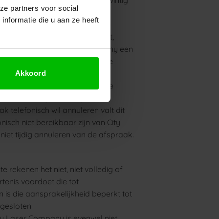
ze partners voor social
eggen.
nformatie die u aan ze heeft
ty Laser Company de kosten van de
 dat de cliënt een pakket heeft,
ntakes brengt City Laser Company een
treffende cliënt in rekening, te
Akkoord
bellen te worden geannuleerd. De
de annulering door City Laser
k telefonisch wil annuleren valt dit
nisch niet bereikbaar zijn van City
niet tijdig annuleren van de afspraak.
e rekenen het niet, niet volledig of
rtenis voordoet die tot
 is die aansprakelijkheid beperkt tot
gesloten
ty Laser Company is evenwel niet