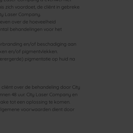
 zich voordoet, de cliënt in gebreke
City Laser Company.
geven over de hoeveelheid
antal behandelingen voor het
verbranding en/of beschadiging aan
kken en/of pigmentvlekken.
verergerde) pigmentatie op huid na
 cliënt over de behandeling door City
binnen 48 uur. City Laser Company en
zake tot een oplossing te komen.
ze algemene voorwaarden dient door