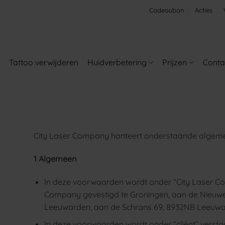
Cadeaubon
Acties
Tattoo verwijderen
Huidverbetering
Prijzen
Conta
City Laser Company hanteert onderstaande algem
1 Algemeen
In deze voorwaarden wordt onder “City Laser C
Company gevestigd te Groningen, aan de Nieuwe
Leeuwarden, aan de Schrans 69, 8932NB Leeuwa
In deze voorwaarden wordt onder “cliënt” verst