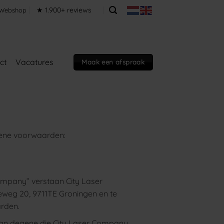
★ 1.900+ reviews
Webshop
ct
Vacatures
Maak een afspraak
ene voorwaarden:
ompany” verstaan City Laser
weg 20, 9711TE Groningen en te
rden.
aan degene die City Laser Company