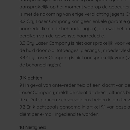
aansprakelijk op het moment waarop de gebeurtenis
is met de nakoming van enige verplichting jegens 
8.2 City Laser Company kan geen enkele garantie 
haarreductie na de behandeling(en), dan wel het a
bereiken van de gewenste haarreductie.
8.3 City Laser Company is niet aansprakelijk voor 
de huid door o.a. tatoeages, piercings , moedervle
8.4 City Laser Company is niet aansprakelijk voor (
de behandeling(en).
9 Klachten
9.1 In geval van ontevredenheid of een klacht van de
Laser Company, meldt de cliënt dit direct, althans 
de cliënt spannen zich vervolgens beiden in om ter 
9.2 En klacht zoals genoemd in artikel 9.1 van de
cliënt per e-mail ingediend te worden.
10 Nietigheid