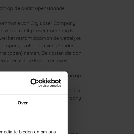
racht op de oudst openstaande
.q. sommatie van City Laser Company
e en verzuim. City Laser Company is
el het restant daarvan de wettelijke
ser Company is alsdan tevens zonder
te (doen) nemen. De kosten die aan
engerechtelijke kosten en overige
y bevoegd om verdere behandeling op
te contante betaling.
oordat de cliënt een klacht tegen City
handeling, tenzij City Laser Company
Over
ting.
̈nt de overeenkomst beëindigt.
 media te bieden en om ons
ak dient hij dit uiterlijk vierentwintig