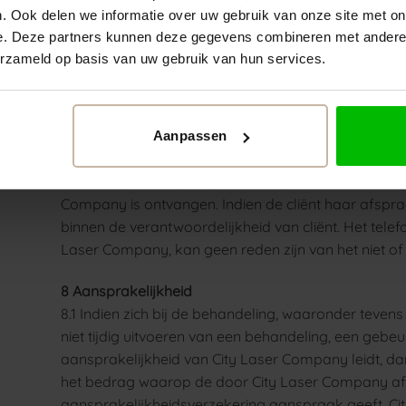
. Ook delen we informatie over uw gebruik van onze site met on
(24) uur van tevoren bij City Laser Company af te z
e. Deze partners kunnen deze gegevens combineren met andere i
7.2 Zegt de cliënt niet of niet tijdig af, dan zal Ci
erzameld op basis van uw gebruik van hun services.
gehele behandeling in rekening brengen. In het geval
wordt hiervan een behandeling afgeschreven. Bij i
bedrag van € 49,- (zegge: negenenveertig euro) bij be
vermeerderen met kosten.
Aanpassen
7.3 Afspraken dienen per e-mailbericht of door te 
annulering wordt geregistreerd op het moment dat 
Company is ontvangen. Indien de cliënt haar afspraa
binnen de verantwoordelijkheid van cliënt. Het telefo
Laser Company, kan geen reden zijn van het niet of 
8 Aansprakelijkheid
8.1 Indien zich bij de behandeling, waaronder tevens t
niet tijdig uitvoeren van een behandeling, een gebeu
aansprakelijkheid van City Laser Company leidt, dan
het bedrag waarop de door City Laser Company af
aansprakelijkheidsverzekering aanspraak geeft. Ci